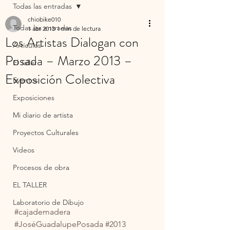
Todas las entradas
chiobike010
Todas las entradas
1 abr 2013
1 min de lectura
Los Artistas Dialogan con
Artículos
Posada – Marzo 2013 –
El Taller
Exposición Colectiva
Eventos
Exposiciones
Mi diario de artista
Proyectos Culturales
Videos
Procesos de obra
EL TALLER
Laboratorio de Dibujo
#cajademadera
#JoséGuadalupePosada
#2013