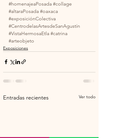
#homenajeaPosada
#collage
#altaraPosada
#oaxaca
#exposiciónColectiva
#CentrodelasArtesdeSanAgustín
#VistaHermosaEtla
#catrina
#arteobjeto
Exposiciones
Ver todo
Entradas recientes