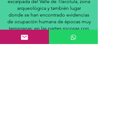
escarpada del Valle de Tlacolula, zona
arqueológica y también lugar
donde
se han encontrado evidencias
de ocupación humana de épocas muy
tempranas; en las partes rocosas
con
vestigios de pinturas rupestres ligadas
a grupos nómadas de recolectores y
cazadores que habitaron el Valle de
Oaxaca hace 7000 años.
https://www.inah.gob.mx/zonas/89-
zona-arqueologica-de-yagul
TE INVITO A QUE DESCUBRAS ESTA
OBRA RESOLVIENDO EL
ROMPECABEZAS
ACEPTO EL RETO