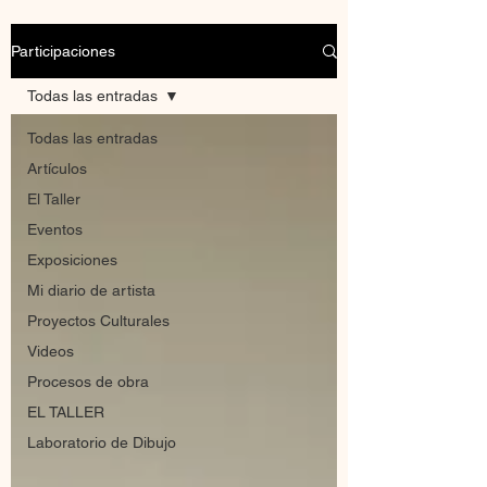
Participaciones
Todas las entradas
Todas las entradas
Artículos
El Taller
Eventos
Exposiciones
Mi diario de artista
Proyectos Culturales
Videos
Procesos de obra
EL TALLER
Laboratorio de Dibujo