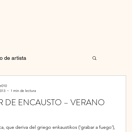
io de artista
orio de Dibujo
e010
2013
1 min de lectura
R DE ENCAUSTO – VERANO
ca, que deriva del griego enkaustikos (‘grabar a fuego’),