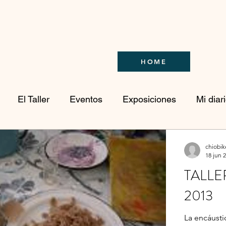
HOME
El Taller
Eventos
Exposiciones
Mi diar
deos
Procesos de obra
EL TALLER
Laborat
chiobik
18 jun 
TALLE
2013
La encáusti