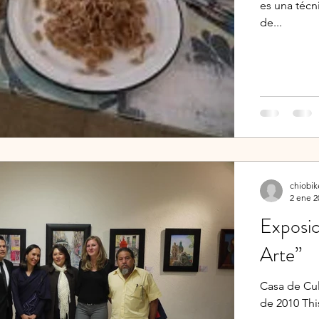
es una técn
de...
chiobik
2 ene 2
Exposic
Arte”
Casa de Cul
de 2010 Thi